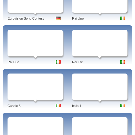
Eurovision Song Contest
Rai Uno
Rai Due
Rai Tre
Canale 5
Italia 1