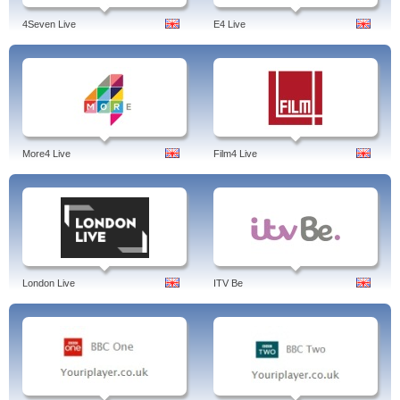
4Seven Live
E4 Live
More4 Live
Film4 Live
London Live
ITV Be