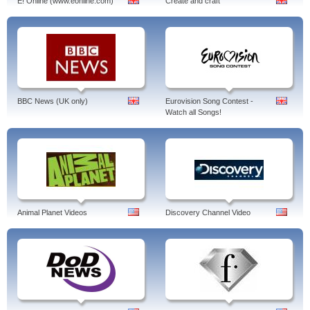
E! Online (www.eonline.com)
Create and craft
BBC News (UK only)
Eurovision Song Contest -
Watch all Songs!
Animal Planet Videos
Discovery Channel Video