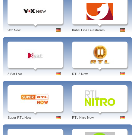
Vox Now
Kabel Eins Livestream
3 Sat Live
RTL2 Now
Super RTL Now
RTL Nitro Now