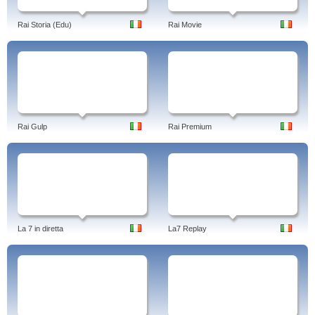
Rai Storia (Edu)
Rai Movie
Rai Gulp
Rai Premium
La 7 in diretta
La7 Replay