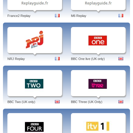
France2 Replay
M6 Replay
NRJ Replay
BBC One live (UK only)
BBC Two (UK only)
BBC Three (UK Only)