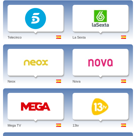
Telecinco
La Sexta
Neox
Nova
Mega TV
13tv