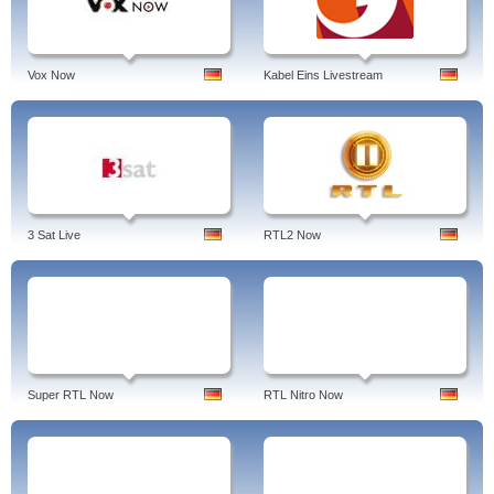
Vox Now
Kabel Eins Livestream
3 Sat Live
RTL2 Now
Super RTL Now
RTL Nitro Now