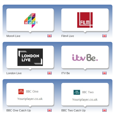
More4 Live
Film4 Live
London Live
ITV Be
BBC One Catch Up
BBC Two Catch Up