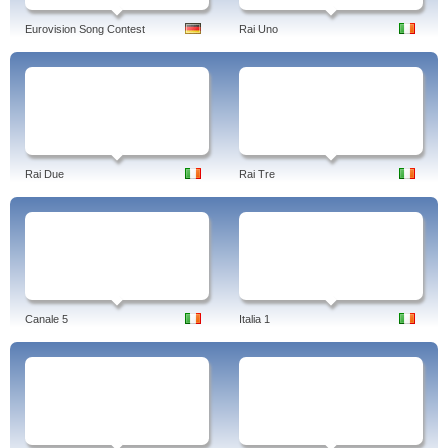
Eurovision Song Contest
Rai Uno
Rai Due
Rai Tre
Canale 5
Italia 1