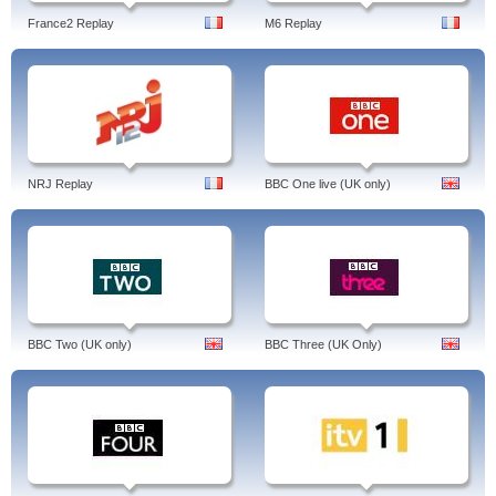
France2 Replay
M6 Replay
NRJ Replay
BBC One live (UK only)
BBC Two (UK only)
BBC Three (UK Only)