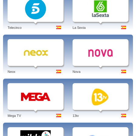
Telecinco
La Sexta
Neox
Nova
Mega TV
13tv