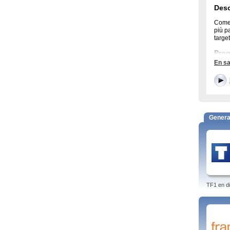
Desc
Comed
più p
targe
Pro
En sa
Happ
1974.
famig
Sout
South
South
Genera
picca
letter
Altr
Ugly 
TF1 en di