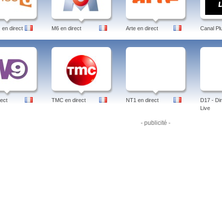
en direct
M6 en direct
Arte en direct
Canal Pl
ect
TMC en direct
NT1 en direct
D17 - Dir
Live
- publicité -