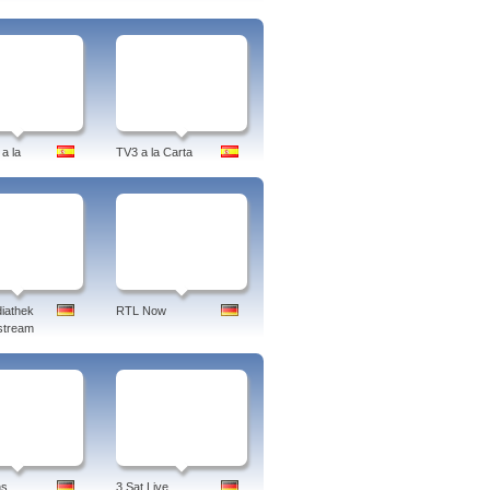
a la
TV3 a la Carta
iathek
RTL Now
stream
ns
3 Sat Live