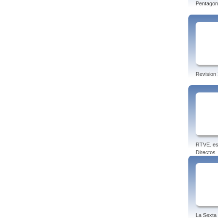
Pentagon
Revision 
RTVE. es
Directos
La Sexta