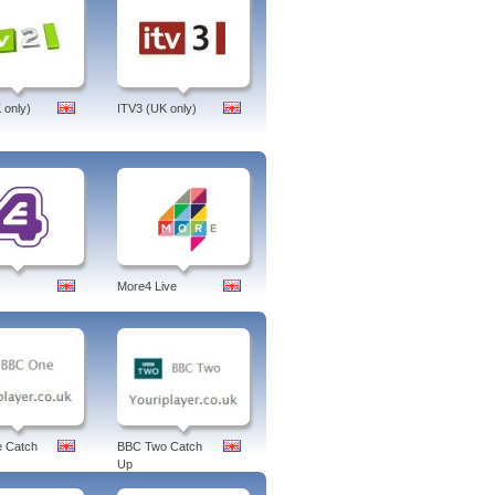
 only)
ITV3 (UK only)
More4 Live
 Catch
BBC Two Catch
Up