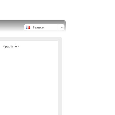
France
- publicité -