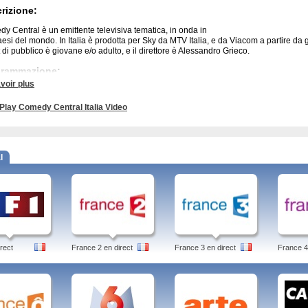
rizione:
y Central è un emittente televisiva tematica, in onda in
aesi del mondo. In Italia è prodotta per Sky da MTV Italia, e da Viacom a partire da g
t di pubblico è giovane e/o adulto, e il direttore è Alessandro Grieco.
grammazione:
voir plus
y Days
è una commedia statunitense di gran successo, andata in onda negli Stati U
 L'ambientazione temporale e sociale, è quella dello standard americano a cavallo 
Play Comedy Central Italia Video
lia protagonista delle tante vicende di Happy days vive a Milwaukee. Ricordate la
h Park
è una serie televisiva animata statunitense, di carattere palesemente satirico
 Park, narra le avventure di Stan, Kyle, Eric e Kenny, quattro ragazzi che frequentan
 Park, sulle Montagne Rocciose in Colorado. Satira, politica, attualità made in USA
l
nti ed esilaranti, tanto da costringere Italia Uno a optare per una traduzione ai fin
ale.
i Programmi:
Betty, Lo Zoo di 105, Candy Candid, Love Bugs, Vita da Strega, Reno 911!
rect
France 2 en direct
France 3 en direct
France 4