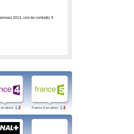
ennaio 2013, così da contratto. Il
niti per la prima volta nel gennaio
tra gli anni cinquanta e sessanta. La
 famiglia Cunningham, vero?
, creata da Matt Stone e Trey parker.
o la stessa scuola nella cittadina di
 si fondono, per dare spazio a puntate
i del doppiaggio, non propriamente
 en direct
France 5 en direct