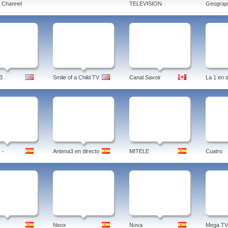
 Channel
TELEVISION
Geograph
3
Smile of a Child TV
Canal Savoir
La 1 en d
 -
Antena3 en directo
MITELE
Cuatro
Neox
Nova
Mega TV