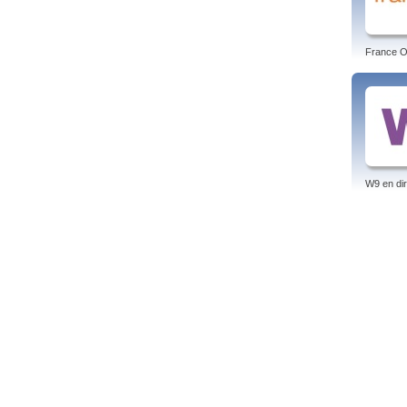
France O 
W9 en dir