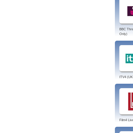
BBC Thr
Only)
ITV4 (UK
Film4 Liv