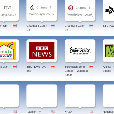
ch Up
Channel 4 Catch
Channel 5 Catch
STV Play
Up
Up
d craft
BBC News (UK
Eurovision Song
Animal P
only)
Contest - Watch all
Videos
Songs!
 -
Fashion TV
NASA
National