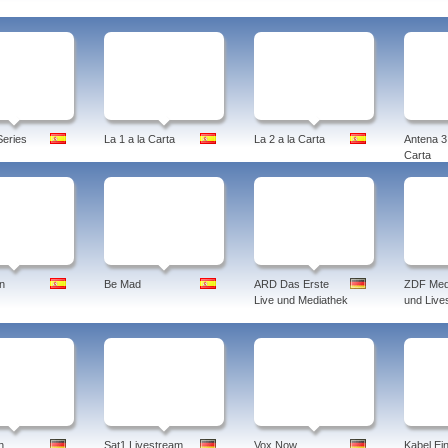
eries
La 1 a la Carta
La 2 a la Carta
Antena 3 
Carta
n
Be Mad
ARD Das Erste
ZDF Med
Live und Mediathek
und Live
n
Sat1 Livestream
Vox Now
Kabel Ei