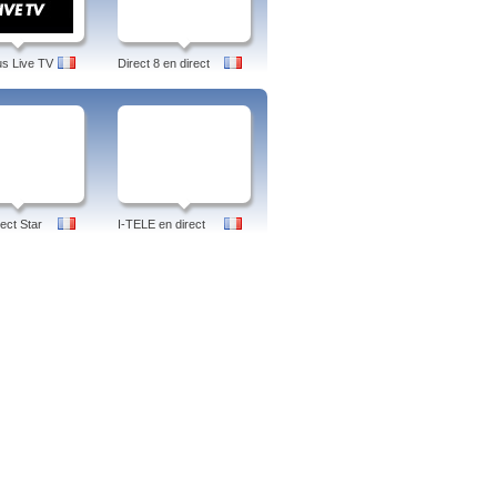
us Live TV
Direct 8 en direct
ect Star
I-TELE en direct