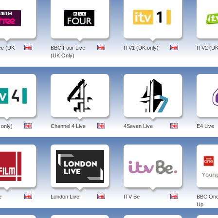
ee (UK
BBC Four Live
ITV1 (UK only)
ITV2 (UK
(UK Only)
 only)
Channel 4 Live
4Seven Live
E4 Live
e
London Live
ITV Be
BBC One
Up