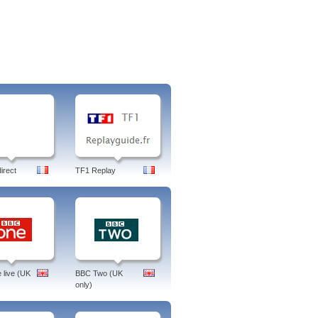
irect
TF1 Replay
live (UK
BBC Two (UK
only)