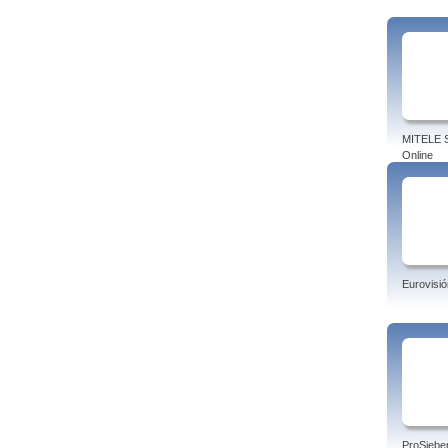
MITELE S
Online
Eurovisió
ProSiebe