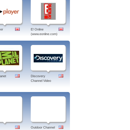
er
E! Online
(www.eonline.com)
lanet
Discovery
Channel Video
Outdoor Channel