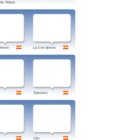
ic Videos
irecto
La 2 en directo
Telecinco
13tv