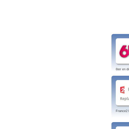
6ter en di
France2 