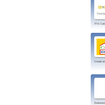
ITV1 Cat
Create an
Dodnews