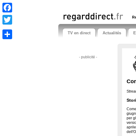
Facebook
Re
Twitter
TV en direct
Actualités
E
Share
- publicité -
Com
Strea
Stor
Comed
giugn
per gl
versi
april
dell'