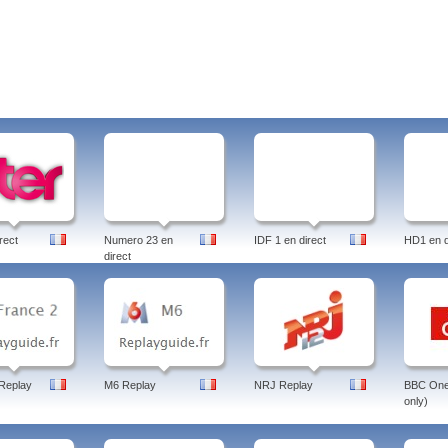
rect
Numero 23 en
IDF 1 en direct
HD1 en d
direct
Replay
M6 Replay
NRJ Replay
BBC One 
only)