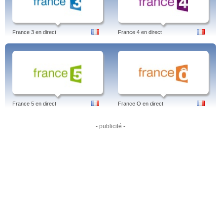
Kaunala Road, Blitz, Moovies, Coleção Woohoo, Indo Connection, Flow, Bio,
Woohoo vídeos, Tld, Heat, Papo Reto, Massa, 80's Realce, Mini Docs, Família
Camaleão, Eurotrash, Curta Circuito, Influência, Olho De Peixe, 40 Graus
Woohoo, Noomundo,Woohoo vídeos.
France 3 en direct
France 4 en direct
Tags: woohoo, woohooer, woohooer the sims 3, musica, ao vivo, programação,
online, christina aguilera, skate, 40 graus, canal, woohoo ao vivo, shop, big
time rush, woohoo, brasil, português.
France 5 en direct
France O en direct
- publicité -