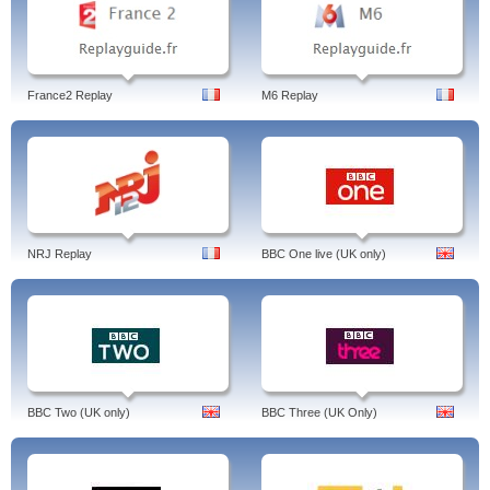
France2 Replay
M6 Replay
NRJ Replay
BBC One live (UK only)
BBC Two (UK only)
BBC Three (UK Only)