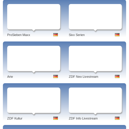
ProSieben Maxx
Sixx Serien
Arte
ZDF Neo Livestream
ZDF Kultur
ZDF Info Livestream