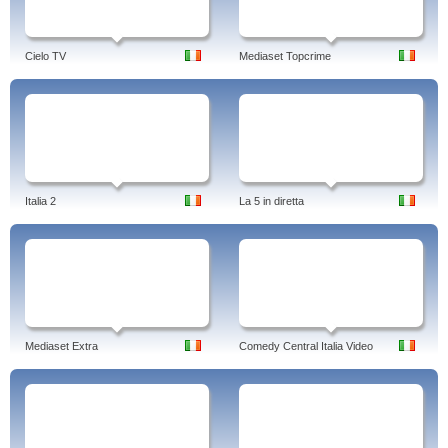
Cielo TV
Mediaset Topcrime
Italia 2
La 5 in diretta
Mediaset Extra
Comedy Central Italia Video