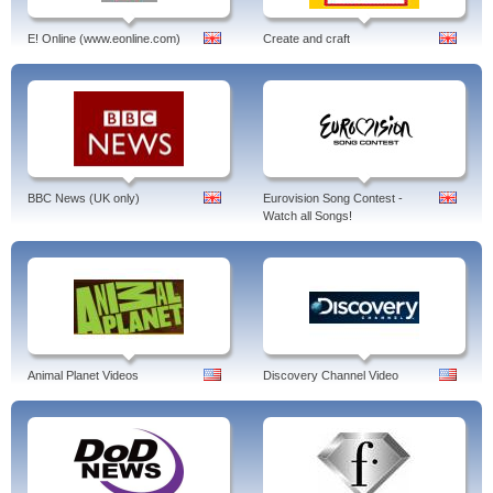
E! Online (www.eonline.com)
Create and craft
BBC News (UK only)
Eurovision Song Contest -
Watch all Songs!
Animal Planet Videos
Discovery Channel Video