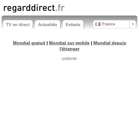
France
TV en direct
Actualités
Enfants
Mondial gratuit
|
Mondial sur mobile
|
Mondial depuis
l'étranger
- publicité -