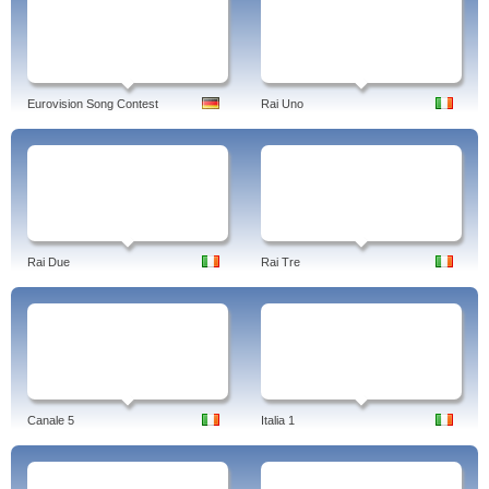
Eurovision Song Contest
Rai Uno
Rai Due
Rai Tre
Canale 5
Italia 1