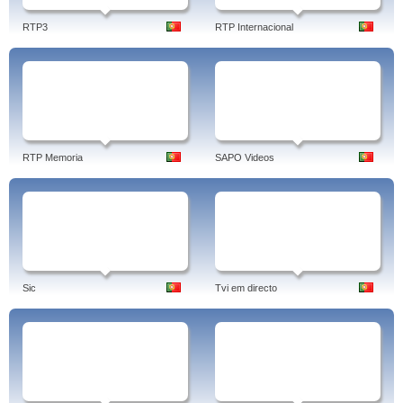
RTP3
RTP Internacional
RTP Memoria
SAPO Videos
Sic
Tvi em directo