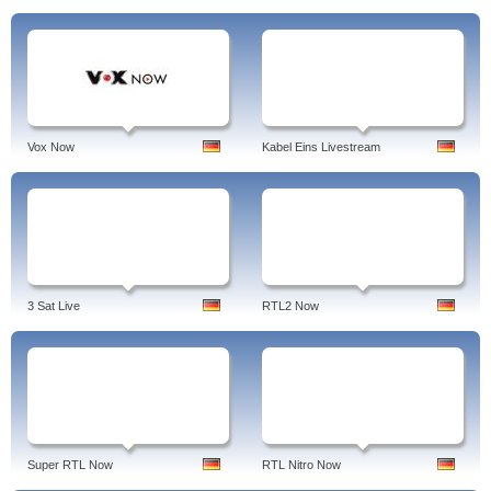
Vox Now
Kabel Eins Livestream
3 Sat Live
RTL2 Now
Super RTL Now
RTL Nitro Now