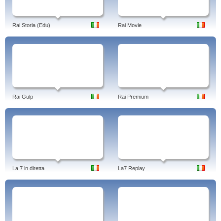
Rai Storia (Edu)
Rai Movie
Rai Gulp
Rai Premium
La 7 in diretta
La7 Replay