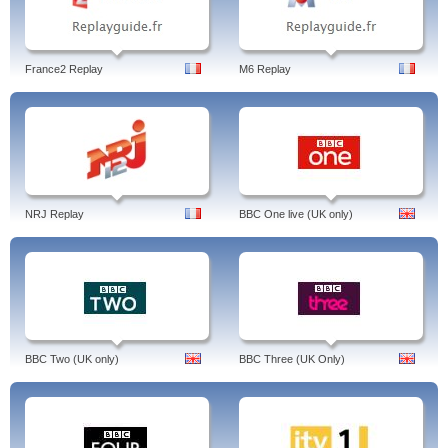
France2 Replay
M6 Replay
NRJ Replay
BBC One live (UK only)
BBC Two (UK only)
BBC Three (UK Only)