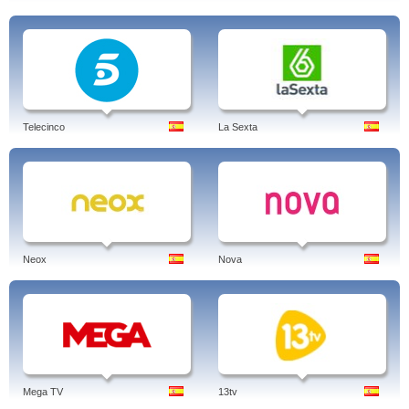
Telecinco
La Sexta
Neox
Nova
Mega TV
13tv