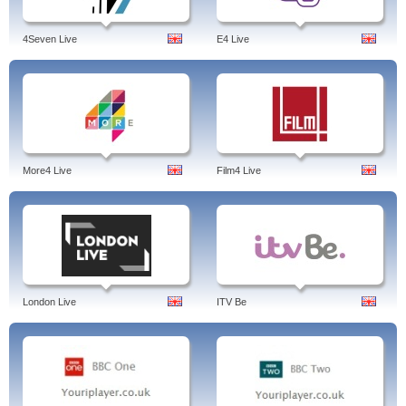
4Seven Live
E4 Live
More4 Live
Film4 Live
London Live
ITV Be