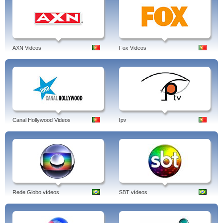
AXN Videos
Fox Videos
Canal Hollywood Videos
Ipv
Rede Globo vídeos
SBT vídeos