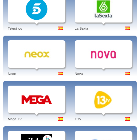
Telecinco
La Sexta
Neox
Nova
Mega TV
13tv