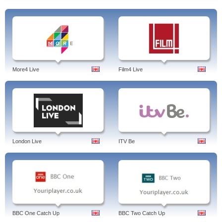
More4 Live
Film4 Live
London Live
ITV Be
BBC One Catch Up
BBC Two Catch Up