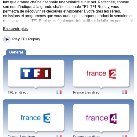
tant que grande chaîne nationale une visibilité sur le net. Rattachée, comme
son nom l'indique à la grande chaîne nationale TF1, TF1 Replay, vous
permettra de découvrir, re-découvrir et visionner à votre grès les séries,
émissions et programmes que vous auriez pu manquer pendant la semaine en
replay sur le net.
TF1 Replay est également très actif sur la toile, en permettant
à ses suiveurs et fans de pouvoir interagir et d'avoir accès à encore plus de
En savoir plus
contenu. Vous permet de visionner 197 programmes télévision en ligne et en
replay !
Play TF1 Replay
TF1 Replay fait parti de Replayguide.fr qui offre l'accès aux chaînes de
télévision française. Replayguide.fr vous permet de faire vos recherches par
General
catégories, indépendamment des chaînes, si vous recherchez un journal
télévisé, vous n'avez qu'à cliquer sur «JT» et vous y trouverez tous les
journaux télévisés accessibles en ligne, et en replay.
À voir sur TF1 Replay :
Secret Story, télé-réalité, très populaire comme émission de l'été
notamment.
Série produite en France : Nos chers voisins, Lame de fond, Le prix du
TF1 en direct
France 2 en direct
passé.
Au pied du mur.
LCI : le journal de la Bourse en France (et dans le monde).
Qui veut gagner des millions ?, avec le fameux animateur Jean-Pierre
Foucault.
Autres programmes que vous pouvez retrouver sur TF1
Replay :
France 3 en direct
France 4 en direct