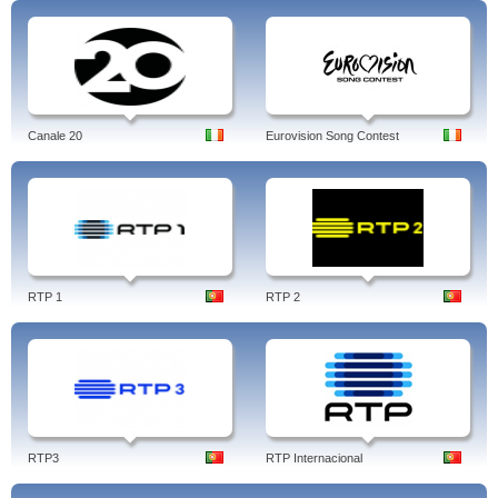
Canale 20
Eurovision Song Contest
RTP 1
RTP 2
RTP3
RTP Internacional