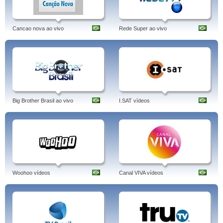
Cancao nova ao vivo
Rede Super ao vivo
Big Brother Brasil ao vivo
I.SAT vídeos
Woohoo vídeos
Canal VIVA vídeos