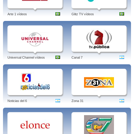
Arte 1 vídeos
Glitz TV vídeos
Universal Channel vídeos
Canal 7
Noticias del 6
Zona 31