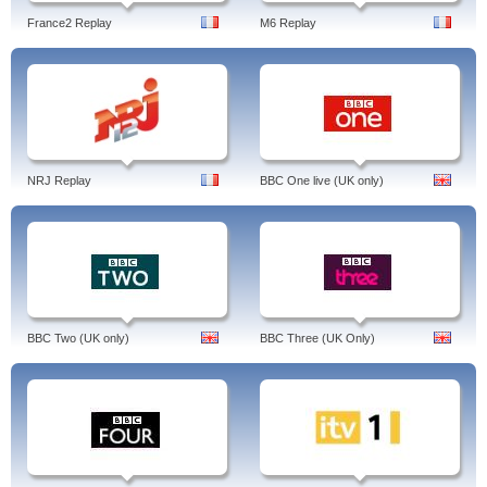
France2 Replay
M6 Replay
NRJ Replay
BBC One live (UK only)
BBC Two (UK only)
BBC Three (UK Only)