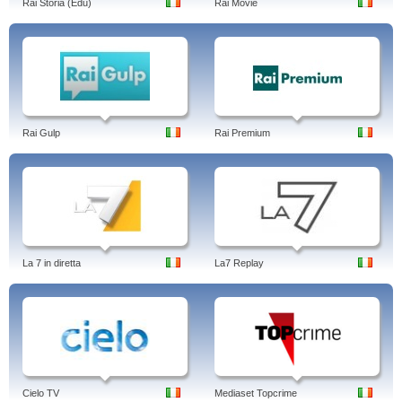
Rai Storia (Edu)
Rai Movie
Rai Gulp
Rai Premium
La 7 in diretta
La7 Replay
Cielo TV
Mediaset Topcrime