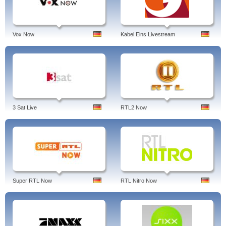
Vox Now
Kabel Eins Livestream
3 Sat Live
RTL2 Now
Super RTL Now
RTL Nitro Now