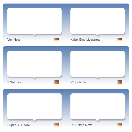
Vox Now
Kabel Eins Livestream
3 Sat Live
RTL2 Now
Super RTL Now
RTL Nitro Now