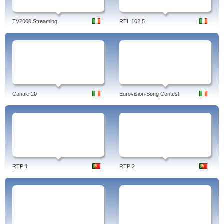
TV2000 Streaming
RTL 102,5
Canale 20
Eurovision Song Contest
RTP 1
RTP 2