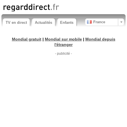
France
TV en direct
Actualités
Enfants
Mondial gratuit
|
Mondial sur mobile
|
Mondial depuis
l'étranger
- publicité -