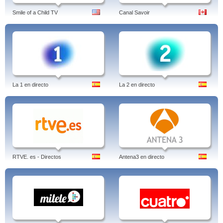
Smile of a Child TV
Canal Savoir
La 1 en directo
La 2 en directo
RTVE. es - Directos
Antena3 en directo