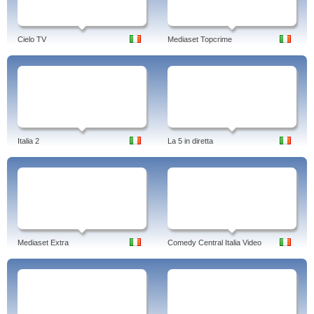
Cielo TV
Mediaset Topcrime
Italia 2
La 5 in diretta
Mediaset Extra
Comedy Central Italia Video