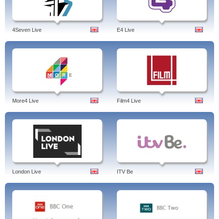
4Seven Live
E4 Live
More4 Live
Film4 Live
London Live
ITV Be