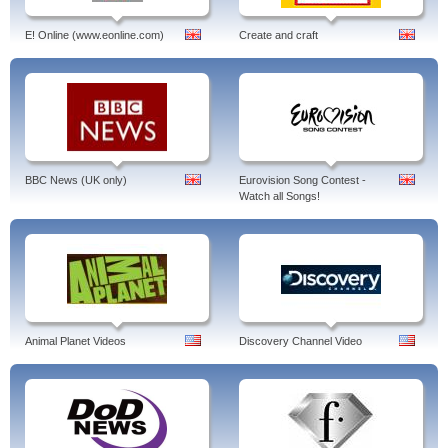
E! Online (www.eonline.com)
Create and craft
BBC News (UK only)
Eurovision Song Contest -
Watch all Songs!
Animal Planet Videos
Discovery Channel Video