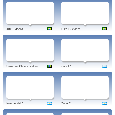
Arte 1 vídeos
Glitz TV vídeos
Universal Channel vídeos
Canal 7
Noticias del 6
Zona 31