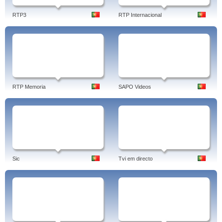
RTP3
RTP Internacional
RTP Memoria
SAPO Videos
Sic
Tvi em directo