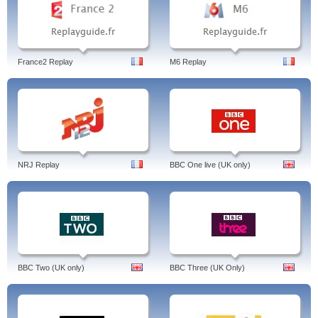
France2 Replay
M6 Replay
NRJ Replay
BBC One live (UK only)
BBC Two (UK only)
BBC Three (UK Only)