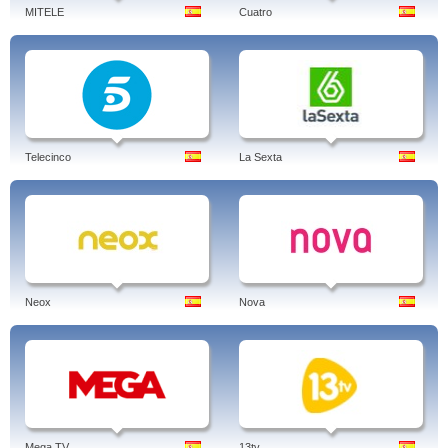
MITELE
Cuatro
Telecinco
La Sexta
Neox
Nova
Mega TV
13tv