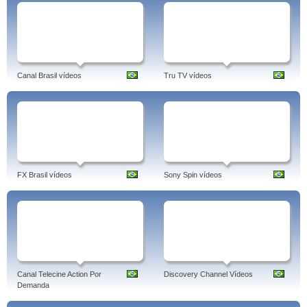
Canal Brasil vídeos
Tru TV vídeos
FX Brasil vídeos
Sony Spin vídeos
Canal Telecine Action Por
Discovery Channel Vídeos
Demanda