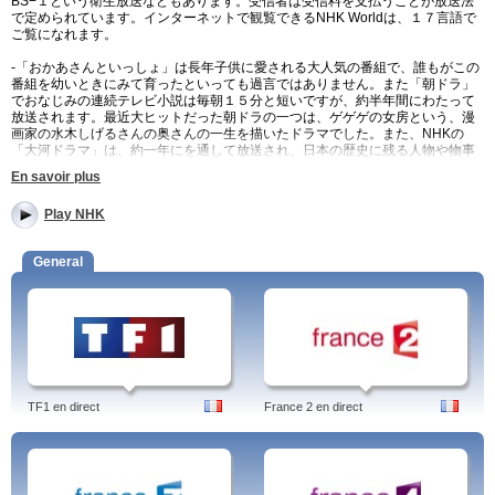
BS−１という衛生放送などもあります。受信者は受信料を支払うことが放送法
で定められています。インターネットで観覧できるNHK Worldは、１７言語で
ご覧になれます。
-「おかあさんといっしょ」は長年子供に愛される大人気の番組で、誰もがこの
番組を幼いときにみて育ったといっても過言ではありません。また「朝ドラ」
でおなじみの連続テレビ小説は毎朝１５分と短いですが、約半年間にわたって
放送されます。最近大ヒットだった朝ドラの一つは、ゲゲゲの女房という、漫
画家の水木しげるさんの奥さんの一生を描いたドラマでした。また、NHKの
「大河ドラマ」は、約一年にを通して放送され、日本の歴史に残る人物や物事
をドラマ化したものであり、毎年社会現象になるほど子供から大人まで大注目
En savoir plus
する番組です。また、「ためしてガッテン」はお茶の間に大人気の番組で、毎
回目からうろこな生活に役立つ料理や美容また健康の情報満載な生活情報番組
Play NHK
です。
オンライン 視聴 無料 テレビ 番組 NHK ニュース 報道 バラエティ
General
ー
プログラム: 青山ワンセグ開発 補欠ヒーローＭＥＧＡ３, NHK, アニメーショ
ンは七色の夢を見る 宮崎吾朗と米林宏昌, あらいぐまラスカル, Ｅテレ０６５
５, Ｅテレ２３５５, うさぎのモフィ, うっかりペネロペ, おさるのジョージ, おじ
ゃる丸, おしりかじり虫, ガッ活！, がんばれ！ルルロロ, きかんしゃトーマスと
なかまたち, ギガントシューター つかさ, キングダム２,くつだる。, 獣の奏者
エリン 総集編, パッコロリン, はなかっぱ, ひつじのショーン, ピムとポムのち
っちゃな冒険, ファイ・ブレイン ～神のパズル, ふしぎのヤッポ島～プキプキ
TF1 en direct
France 2 en direct
とポイ, プチプチ・アニメ, ブルーナの絵本 ミッフィーとおともだち, ベイビー
ステップ, NHK.
NHKの番組表、番組情報やイベント情報、ニュースなど。