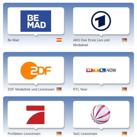
Be Mad
ARD Das Erste Live und
Mediathek
ZDF Mediathek und Livestream
RTL Now
ProSieben Livestream
Sat1 Livestream