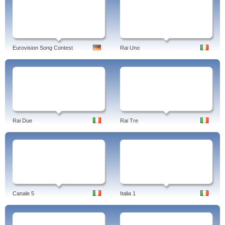
Eurovision Song Contest
Rai Uno
Rai Due
Rai Tre
Canale 5
Italia 1