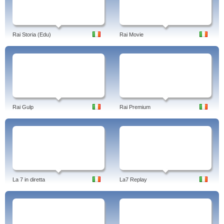
Rai Storia (Edu)
Rai Movie
Rai Gulp
Rai Premium
La 7 in diretta
La7 Replay