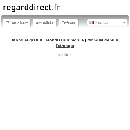
France
TV en direct
Actualités
Enfants
Mondial gratuit
|
Mondial sur mobile
|
Mondial depuis
l'étranger
- publicité -