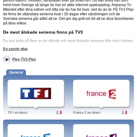
genom datorn, mobilen, surfplattan eller på smart-tvn. Du kan kolla vart som
helst inom Sverige så länge du har en aktiv internet uppkoppling. Anpassa Tv-
tittandet efter dina rutiner och titta när du har tid över, vart du än är. På TV3 Play
de finns de utländska serierna kvar i 30 dagar efter sändningen och de
Svenska serierna går alltid att se. Det ger dig gott om tid att se dina favoritserier
på dina villkor.
De mest älskade serierna finns på TV3
Du kan kolla på flera av de största och mest älskade serierna från hela världen.
I blacklist får vi följa den sluge och kriminella Red Redington när han
En savoir plus
tillsammans med FBI jagar ner de värsta brottslingarna på planeten. Du kan se
hela säsonger av Svenska serier som Paradise Hotel, Svenska hollywoodfruar
Play TV3 Play
och Bonde söker fru.Du kan också se Efterlyst som i många år tagit upp
brottshändelser och tack vare tips från Svenska folket hjälpt polisen med att
lösa många brottsfall. Titta på TV3s program när du vill gratis!
General
TV3 Play Premium: Viaplay TV (TV3, TV6, TV8).
Webb-tv play - TV3 Play
Program: TV3 Play Premium ,Erik & Mackan, Erik och Mackan - Knäcker den
manliga koden, eSport, Extra Extra, Extramaterial, Falling skies, Fantastiska
nöjen, Final Offer, Flygkraschen i Ishavet, Frantzén styr upp, Fredagskocken,
TF1 en direct
France 2 en direct
Frestad, Förrådsfyndarna, Graveyard Carz, Guds hus, Guldfeber, Gumball
3000 med Erik och Mackan, Göta Kanal,, Hasselhoff - en svensk talkshow,
Havets mat, Heartbeats, Heartbeats, Hell on wheels, Hell's kitchen, Herre på
täppan, Kniven mot strupen, TV3 Play Premium.