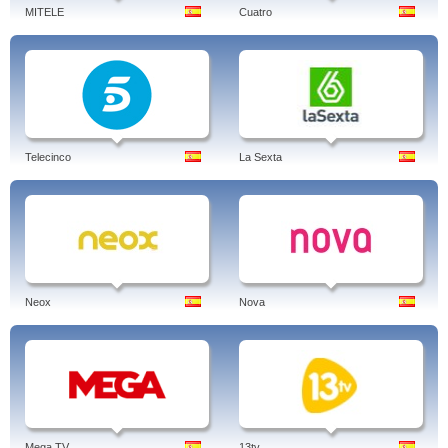
MITELE
Cuatro
Telecinco
La Sexta
Neox
Nova
Mega TV
13tv