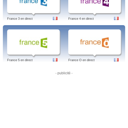
Tags: tv3, os, blogg, tablå, efterlyst, top model, talang, revenge, play efterlyst,
viaplay, premium, tv3, app, tv3 live, revenge, tv3 play, stalkers, serierna, app
android, showerna, android, se tv3 direkte, 69 saker, tv3 premium, live, viaplay
live, hollywoodfruar, tv3, sverige, svenska.
France 3 en direct
France 4 en direct
France 5 en direct
France O en direct
- publicité -