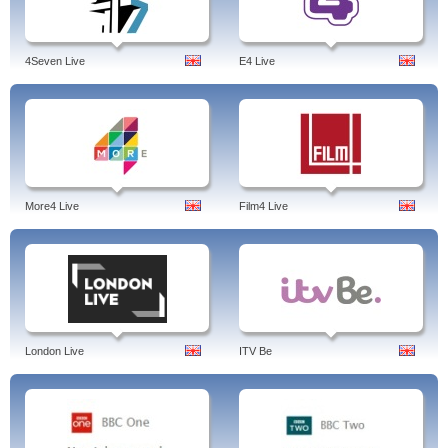
4Seven Live
E4 Live
More4 Live
Film4 Live
London Live
ITV Be