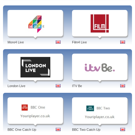
More4 Live
Film4 Live
London Live
ITV Be
BBC One Catch Up
BBC Two Catch Up