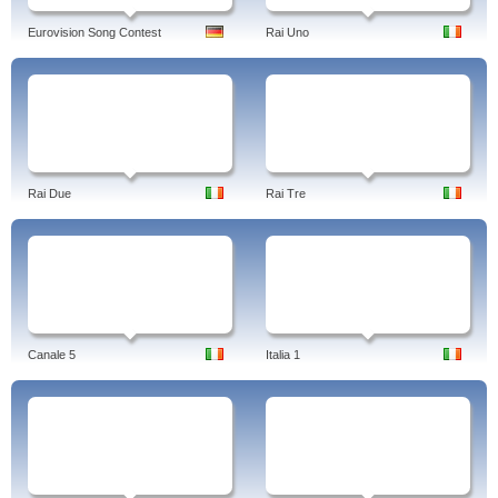
Eurovision Song Contest
Rai Uno
Rai Due
Rai Tre
Canale 5
Italia 1