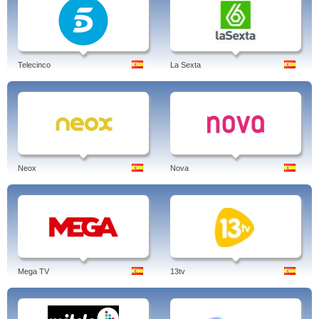
Telecinco
La Sexta
Neox
Nova
Mega TV
13tv