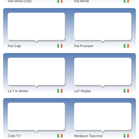
Rai Storia (Edu)
Rai Movie
Rai Gulp
Rai Premium
La 7 in diretta
La7 Replay
Cielo TV
Mediaset Topcrime