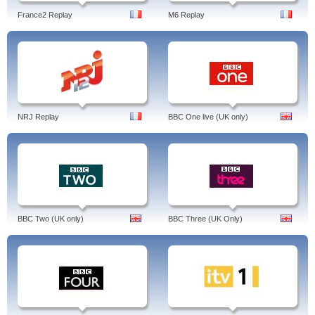
France2 Replay
M6 Replay
NRJ Replay
BBC One live (UK only)
BBC Two (UK only)
BBC Three (UK Only)