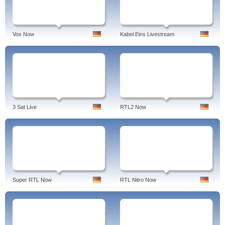
Vox Now
Kabel Eins Livestream
3 Sat Live
RTL2 Now
Super RTL Now
RTL Nitro Now